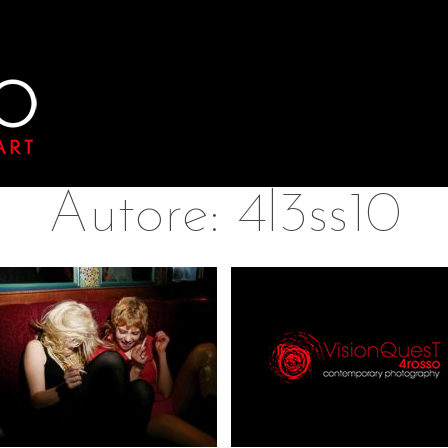
Autore:
4l3ss10