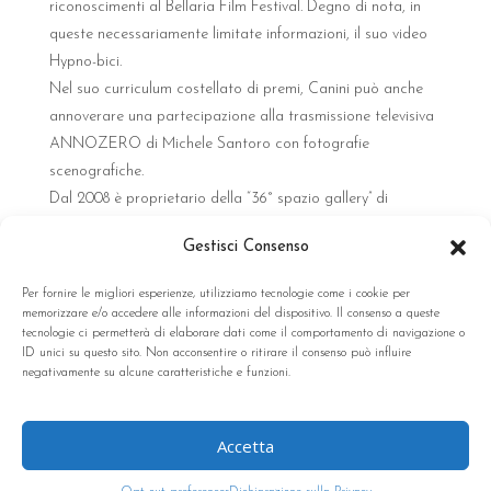
riconoscimenti al Bellaria Film Festival. Degno di nota, in
queste necessariamente limitate informazioni, il suo video
Hypno-bici.
Nel suo curriculum costellato di premi, Canini può anche
annoverare una partecipazione alla trasmissione televisiva
ANNOZERO di Michele Santoro con fotografie
scenografiche.
Dal 2008 è proprietario della “36° spazio gallery” di
Bellaria.
Gestisci Consenso
Website
Per fornire le migliori esperienze, utilizziamo tecnologie come i cookie per
memorizzare e/o accedere alle informazioni del dispositivo. Il consenso a queste
tecnologie ci permetterà di elaborare dati come il comportamento di navigazione o
ID unici su questo sito. Non acconsentire o ritirare il consenso può influire
negativamente su alcune caratteristiche e funzioni.
Accetta
VisionQuesT 4rosso contemporary photography – C.F.