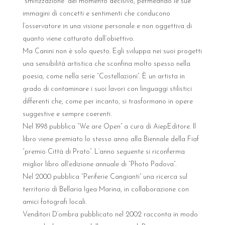
“smitizzazione” del momento decisivo, permeando le sue
immagini di concetti e sentimenti che conducono
l’osservatore in una visione personale e non oggettiva di
quanto viene catturato dall’obiettivo.
Ma Canini non è solo questo. Egli sviluppa nei suoi progetti
una sensibilità artistica che sconfina molto spesso nella
poesia, come nella serie “Costellazioni”. È un artista in
grado di contaminare i suoi lavori con linguaggi stilistici
differenti che, come per incanto, si trasformano in opere
suggestive e sempre coerenti.
Nel 1998 pubblica “We are Open” a cura di AiepEditore. Il
libro viene premiato lo stesso anno alla Biennale della Fiaf
“premio Città di Prato”. L’anno seguente si riconferma
miglior libro all’edizione annuale di “Photo Padova”.
Nel 2000 pubblica “Periferie Cangianti” una ricerca sul
territorio di Bellaria Igea Marina, in collaborazione con
amici fotografi locali.
Venditori D’ombra pubblicato nel 2002 racconta in modo