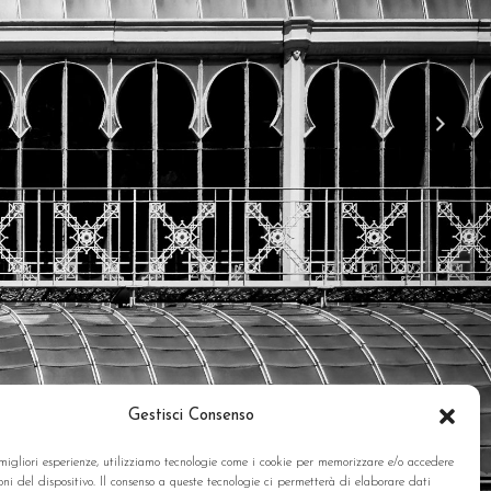
Gestisci Consenso
 migliori esperienze, utilizziamo tecnologie come i cookie per memorizzare e/o accedere
oni del dispositivo. Il consenso a queste tecnologie ci permetterà di elaborare dati