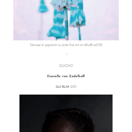
Stampa ai pigmenti su carta fine art cm 60×80 ed.1/10
°
GIUGNO
Danielle van Zadelhoff
Girl BLM
, 2015