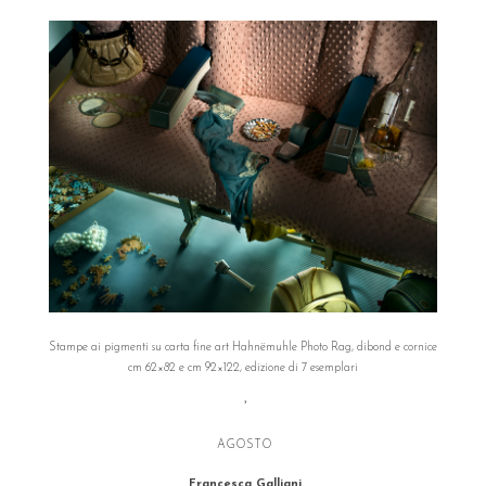
Stampe ai pigmenti su carta fine art Hahnëmuhle Photo Rag, dibond e cornice
cm 62×82 e cm 92×122, edizione di 7 esemplari
°
AGOSTO
Francesca Galliani