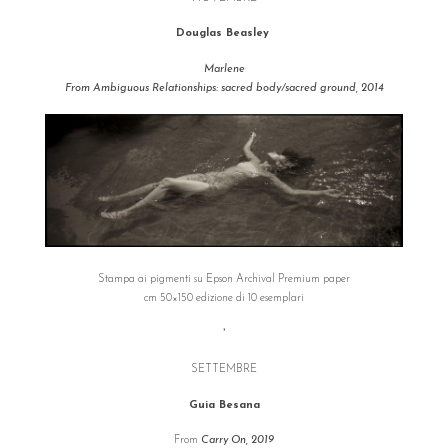
Douglas Beasley
Marlene
From
Ambiguous Relationships: sacred body/sacred ground
, 2014
Stampa ai pigmenti su Epson Archival Premium paper
cm 50×150 edizione di 10 esemplari
°
SETTEMBRE
Guia Besana
From
Carry On, 2019