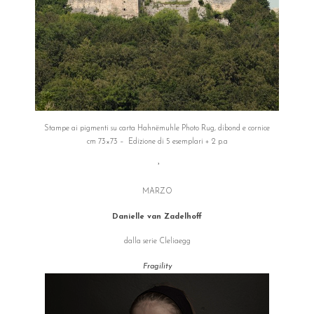
Stampe ai pigmenti su carta Hahnëmuhle Photo Rug, dibond e cornice
cm 73×73 – Edizione di 5 esemplari + 2 p.a
°
MARZO
Danielle van Zadelhoff
dalla serie Cleliaegg
Fragility