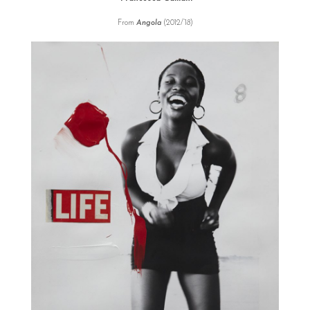
From
Angola
(2012/’18)