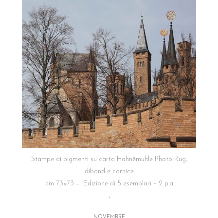
Stampe ai pigmenti su carta Hahnëmuhle Photo Rug,
dibond e cornice
cm 73×73 – Edizione di 5 esemplari + 2 p.a
°
NOVEMBRE