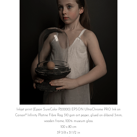
Inkjet print (Epson SureColor P20000) EPSON UltraChrome PRO Ink on
Canson® Infinity Platine Fibre Rag 310 gsm art paper, glued on dibond 3mm,
wooden frame, 100% museum glass.
100 x 80 cm
39 3/8 x 31 1/2 in