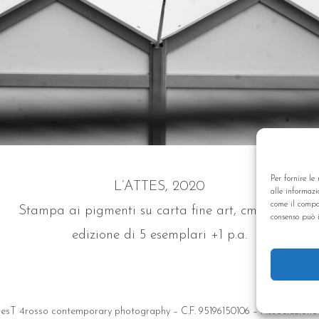
Per fornire le
L’ATTES, 2020
alle informazi
come il compor
Stampa ai pigmenti su carta fine art, cm 50×60
consenso può i
edizione di 5 esemplari +1 p.a.
esT 4rosso contemporary photography – C.F. 95196150106 – Associazione 