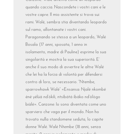
quando caccia. Nascondete i vostri cani e le
vostre capre. Il mio assistente si trova sui
rami. Walé, sembra stia diventando leopardo
sul ramo, allontanate i vostri cani.
Paragonando se stessa a un leopardo, Walé
Bosala (17 anni, sposata, 1 anno in
isolamento, madre di Pauline) esprime la sua
singolarità e mostra la sua superiorità. E’
anche il suo modo di avvertire le altre Walé
che lei ha la forza di volontà per difendersi
contro di loro, se necessario. “Ntembe,
sparrowhawk Walé” «Ensansa: Njalé nkombé
éné yélúá nd’ókili, ntsíbátá íbáko nd’ólògo
biàlé». Canzone: Io sono diventata come uno
sparviero che vaga per il mondo. Non ho
trovato nulla standomene seduta, lo capite
donne Walé. Walé Ntembe (18 anni, senza