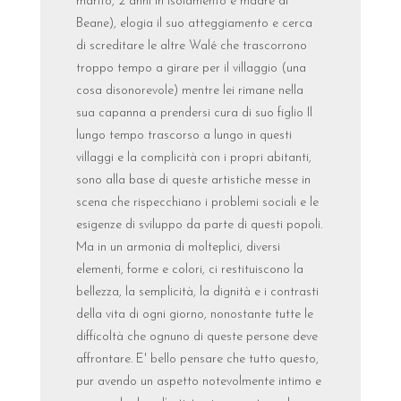
marito, 2 anni in isolamento e madre di
Beane), elogia il suo atteggiamento e cerca
di screditare le altre Walé che trascorrono
troppo tempo a girare per il villaggio (una
cosa disonorevole) mentre lei rimane nella
sua capanna a prendersi cura di suo figlio Il
lungo tempo trascorso a lungo in questi
villaggi e la complicità con i propri abitanti,
sono alla base di queste artistiche messe in
scena che rispecchiano i problemi sociali e le
esigenze di sviluppo da parte di questi popoli.
Ma in un armonia di molteplici, diversi
elementi, forme e colori, ci restituiscono la
bellezza, la semplicità, la dignità e i contrasti
della vita di ogni giorno, nonostante tutte le
difficoltà che ognuno di queste persone deve
affrontare. E' bello pensare che tutto questo,
pur avendo un aspetto notevolmente intimo e