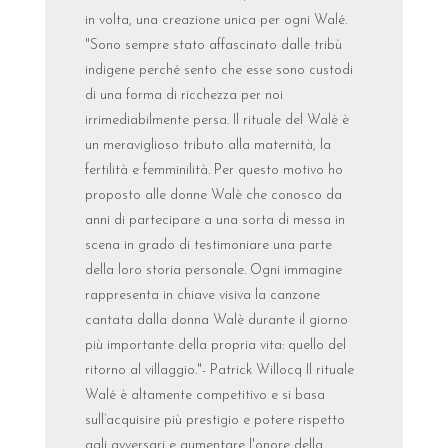
in volta, una creazione unica per ogni Walé.
"Sono sempre stato affascinato dalle tribù
indigene perché sento che esse sono custodi
di una forma di ricchezza per noi
irrimediabilmente persa. Il rituale del Walè è
un meraviglioso tributo alla maternità, la
fertilità e femminilità. Per questo motivo ho
proposto alle donne Walè che conosco da
anni di partecipare a una sorta di messa in
scena in grado di testimoniare una parte
della loro storia personale. Ogni immagine
rappresenta in chiave visiva la canzone
cantata dalla donna Walè durante il giorno
più importante della propria vita: quello del
ritorno al villaggio."- Patrick Willocq Il rituale
Walé è altamente competitivo e si basa
sull’acquisire più prestigio e potere rispetto
agli avversari e aumentare l'onore della