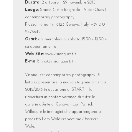
Durata:
2 ottobre – 29 novembre 2015
Luogo:
Studio Clelia Belgrado - VisionQuesT
contemporary photography
Piazza Invrea 4r, 16123 Genova, Italy +39 010
2476642
Orari:
dal mercoledì al sabato 15.30 – 19.30 e
su appuntamento
Web Site:
www.visionquest.it
E-mail:
info@visionquest.it
Visonquest contemporary photography è
lieta di presentare la nuova stagione artistica
2015/2016 in occasione di START - la
riapertura in contemporanea di tutte le
gallerie d’Arte di Genova - con Patrick
Willocq e le immagini che appartengono al
progetto I am Walé respect me / Forever
Walé.