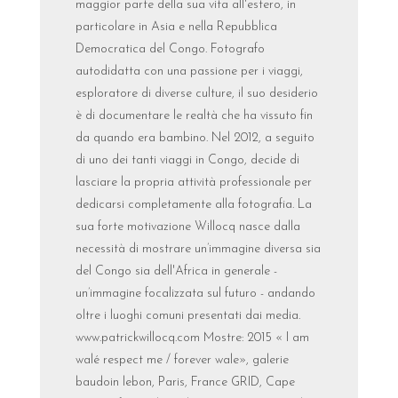
maggior parte della sua vita all'estero, in
particolare in Asia e nella Repubblica
Democratica del Congo. Fotografo
autodidatta con una passione per i viaggi,
esploratore di diverse culture, il suo desiderio
è di documentare le realtà che ha vissuto fin
da quando era bambino. Nel 2012, a seguito
di uno dei tanti viaggi in Congo, decide di
lasciare la propria attività professionale per
dedicarsi completamente alla fotografia. La
sua forte motivazione Willocq nasce dalla
necessità di mostrare un’immagine diversa sia
del Congo sia dell'Africa in generale -
un’immagine focalizzata sul futuro - andando
oltre i luoghi comuni presentati dai media.
www.patrickwillocq.com Mostre: 2015 « I am
walé respect me / forever wale», galerie
baudoin lebon, Paris, France GRID, Cape