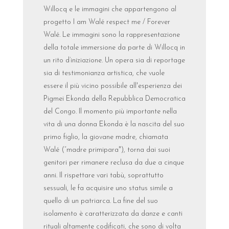
Willocq e le immagini che appartengono al
progetto I am Walé respect me / Forever
Walé. Le immagini sono la rappresentazione
della totale immersione da parte di Willocq in
un rito d’iniziazione. Un opera sia di reportage
sia di testimonianza artistica, che vuole
essere il più vicino possibile all'esperienza dei
Pigmei Ekonda della Repubblica Democratica
del Congo. Il momento più importante nella
vita di una donna Ekonda è la nascita del suo
primo figlio, la giovane madre, chiamata
Walé (“madre primipara"), torna dai suoi
genitori per rimanere reclusa da due a cinque
anni. Il rispettare vari tabù, soprattutto
sessuali, le fa acquisire uno status simile a
quello di un patriarca. La fine del suo
isolamento è caratterizzata da danze e canti
rituali altamente codificati, che sono di volta