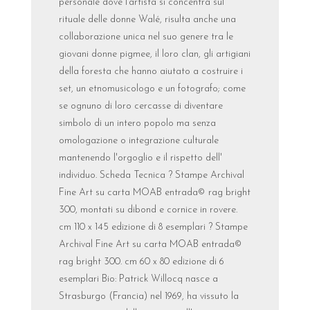
personale dove l’artista si concentra sul
rituale delle donne Walé, risulta anche una
collaborazione unica nel suo genere tra le
giovani donne pigmee, il loro clan, gli artigiani
della foresta che hanno aiutato a costruire i
set, un etnomusicologo e un fotografo; come
se ognuno di loro cercasse di diventare
simbolo di un intero popolo ma senza
omologazione o integrazione culturale
mantenendo l'orgoglio e il rispetto dell'
individuo. Scheda Tecnica ? Stampe Archival
Fine Art su carta MOAB entrada© rag bright
300, montati su dibond e cornice in rovere.
cm 110 x 145 edizione di 8 esemplari ? Stampe
Archival Fine Art su carta MOAB entrada©
rag bright 300. cm 60 x 80 edizione di 6
esemplari Bio: Patrick Willocq nasce a
Strasburgo (Francia) nel 1969, ha vissuto la