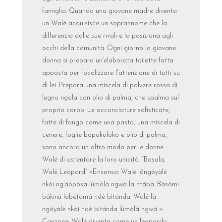
famiglia. Quando una giovane madre diventa
un Walé acquisisce un soprannome che la
differenzia dalle sue rivali e la posiziona agli
occhi della comunità. Ogni giorno la giovane
donna si prepara un’elaborata toilette fatta
apposta per focalizzare l'attenzione di tutti su
di lei. Prepara una miscela di polvere rossa di
legno ngola con olio di palma, che spalma sul
proprio corpo. Le acconciature sofisticate,
fatte di fango come una pasta, una miscela di
cenere, foglie bopokoloko e olio di palma,
sono ancora un altro modo per le donne
Walé di ostentare la loro unicità. “Bosala,
Walé Leopard” «Ensansa: Walé lângóyàlé
nkòi ng’áòpósa lûmòlá ngwá la ntábà. Bàsómi
bâkìnú lobétámá ndé bìtánda. Walé là
ngóyàlé nkòi ndé bìtánda lûmólá ngwá ».
Canzone: Walé diventa come un leopardo