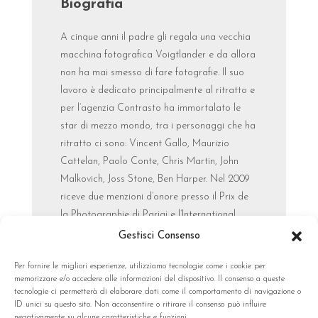
Biografia
A cinque anni il padre gli regala una vecchia
macchina fotografica Voigtlander e da allora
non ha mai smesso di fare fotografie. Il suo
lavoro è dedicato principalmente al ritratto e
per l’agenzia Contrasto ha immortalato le
star di mezzo mondo, tra i personaggi che ha
ritratto ci sono: Vincent Gallo, Maurizio
Cattelan, Paolo Conte, Chris Martin, John
Malkovich, Joss Stone, Ben Harper. Nel 2009
riceve due menzioni d’onore presso il Prix de
la Photographie di Parigi e l’International
Photography Award. A dicembre 2010 "The
Gestisci Consenso
New Burlesque" diventerà un libro fotografico.
Per fornire le migliori esperienze, utilizziamo tecnologie come i cookie per
memorizzare e/o accedere alle informazioni del dispositivo. Il consenso a queste
tecnologie ci permetterà di elaborare dati come il comportamento di navigazione o
ID unici su questo sito. Non acconsentire o ritirare il consenso può influire
negativamente su alcune caratteristiche e funzioni.