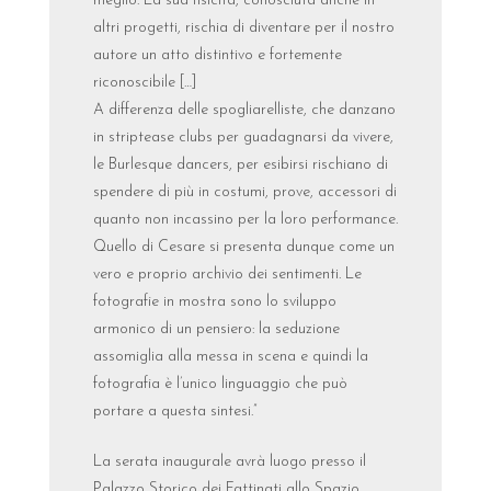
meglio. La sua fisicità, conosciuta anche in
altri progetti, rischia di diventare per il nostro
autore un atto distintivo e fortemente
riconoscibile […]
A differenza delle spogliarelliste, che danzano
in striptease clubs per guadagnarsi da vivere,
le Burlesque dancers, per esibirsi rischiano di
spendere di più in costumi, prove, accessori di
quanto non incassino per la loro performance.
Quello di Cesare si presenta dunque come un
vero e proprio archivio dei sentimenti. Le
fotografie in mostra sono lo sviluppo
armonico di un pensiero: la seduzione
assomiglia alla messa in scena e quindi la
fotografia è l’unico linguaggio che può
portare a questa sintesi.”
La serata inaugurale avrà luogo presso il
Palazzo Storico dei Fattinati allo Spazio