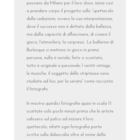
passano da Milano per il loro show; inizia così
a prendere corpo il progetto sullo “spettacolo
della seduzione, ovvero la sua interpretazione,
dove il successo non è dettato dalla bellezza,
ma dalla capacità di affascinare, di creare il
gioco, l’atmosfera, la sorpresa. Le ballerine di
Burlesque si mettono in gioco in prima
persona, nulla è seriale, finto o scontato,
tutto è originale e personale. I vestiti vintage,
le musiche, il soggetto dello striptease sono
studiate ad hoc per la serata” come racconta
il fotografo.
In mostra quindici fotografie quasi in scala 1:1
scattate solo pochi minuti prima che le artiste
salissero sul palco ad iniziare il loro
spettacolo; infatti ogni fotografia porta
scritta sulla didascalia oltre al nome della