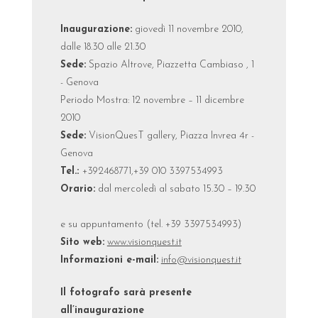
Inaugurazione:
giovedì 11 novembre 2010,
dalle 18.30 alle 21.30
Sede:
Spazio Altrove, Piazzetta Cambiaso , 1
- Genova
Periodo Mostra: 12 novembre – 11 dicembre
2010
Sede:
VisionQuesT gallery, Piazza Invrea 4r -
Genova
Tel.:
+392468771,+39 010 3397534993
Orario:
dal mercoledì al sabato 15.30 – 19.30
e su appuntamento (tel. +39 3397534993)
Sito web:
www.visionquest.it
Informazioni e-mail:
info@visionquest.it
Il fotografo sarà presente
all’inaugurazione