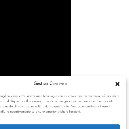
Gestisci Consenso
 migliori esperienze, utilizziamo tecnologie come i cookie per memorizzare e/o accedere
oni del dispositivo. Il consenso a queste tecnologie ci permetterà di elaborare dati
tamento di navigazione o ID unici su questo sito. Non acconsentire o ritirare il
nfluire negativamente su alcune caratteristiche e funzioni.