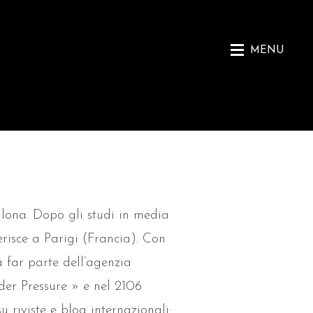
MENU
llona. Dopo gli studi in media
erisce a Parigi (Francia). Con
 far parte dell’agenzia
er Pressure » e nel 2106
riviste e blog internazionali: