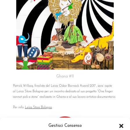
Ghana #11
Patrick Willocq, finalista del Leica Oskar Barnack Award 2017 , sara’ ospite
al Leica Store Bologna per un incontro dedicato al suo progetto “One finger
cannot pick a stone” realizzato in Ghana e al suo lavoro artistico documentario.
Per info:
Leica Store Bologna
Gestisci Consenso