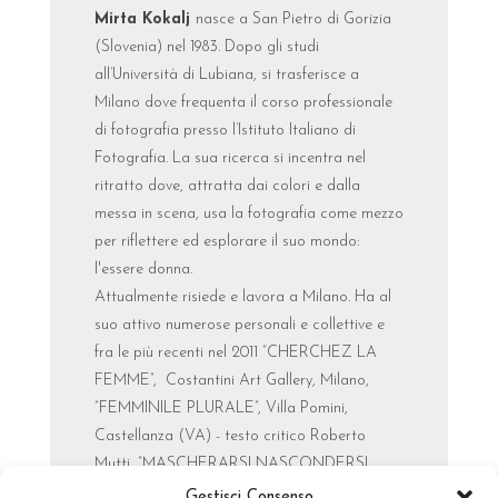
Mirta Kokalj
nasce a San Pietro di Gorizia
(Slovenia) nel 1983. Dopo gli studi
all’Università di Lubiana, si trasferisce a
Milano dove frequenta il corso professionale
di fotografia presso l’Istituto Italiano di
Fotografia. La sua ricerca si incentra nel
ritratto dove, attratta dai colori e dalla
messa in scena, usa la fotografia come mezzo
per riflettere ed esplorare il suo mondo:
l'essere donna.
Attualmente risiede e lavora a Milano. Ha al
suo attivo numerose personali e collettive e
fra le più recenti nel 2011 “CHERCHEZ LA
FEMME”, Costantini Art Gallery, Milano,
“FEMMINILE PLURALE”, Villa Pomini,
Castellanza (VA) - testo critico Roberto
Mutti, “MASCHERARSI NASCONDERSI
SVELARSI”, Takeawaygallery, Roma
Gestisci Consenso