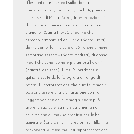
riflessioni quasi surreali sulla donna
contemporanea, i suoi ruoli, conflitti, paure e
incertezze di Mirta Kokalj. Interpretazioni di
donne che comunicano energia, nutrono e
sfamano (Santa Flora), di donne che
cercano armonia ed equilibrio (Santa Libra),
donne-uomo, forti, sicure di sé - o che almeno
sembrano esserlo - (Santa Andrea), di donne
madri che sono sempre più autosufficienti
(Santa Coscienza). Tutte Superdonne e
quindi elevate dalla fotografa al rango di
Sante! L'interpretazione che queste immagini
possano essere una dichiarazione contro
l'oggettivazione delle immagini sacre può
avere la sua valenza ma sicuramente non
nella visione e impulso creativo che le ha
generate. Sono geniali, incredibili, scintillanti e
provocanti, al massimo una rappresentazione