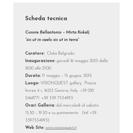
Scheda tecnica
Connie Bellantonio – Mirta Kokalj
“sic ut in caelo sic ut in terra”
Curatore:
Clelia Belgrado
Inaugurazione:
giovedì 16 maggio 2013 dalle
18.00 alle 21.00
Durata:
17 maggio – 15 giugno, 2013
Luogo:
VISIONQUEST gallery, Piazza
Invrea 4 r, 16123 Genova, Italy +39 010
2468771 +39 339 7534993
Orari Galleria:
dal mercoledì al sabato
15.30 – 19.30 e su puntamento (tel. +39
3397534993)
Web Site:
www.visionquest.it