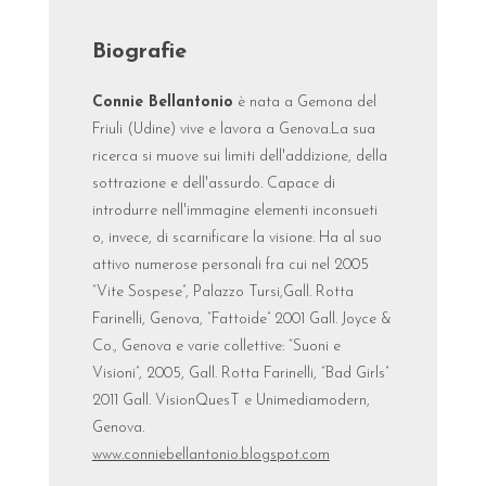
Biografie
Connie Bellantonio
è nata a Gemona del
Friuli (Udine) vive e lavora a Genova.La sua
ricerca si muove sui limiti dell'addizione, della
sottrazione e dell'assurdo. Capace di
introdurre nell'immagine elementi inconsueti
o, invece, di scarnificare la visione. Ha al suo
attivo numerose personali fra cui nel 2005
“Vite Sospese”, Palazzo Tursi,Gall. Rotta
Farinelli, Genova, “Fattoide” 2001 Gall. Joyce &
Co., Genova e varie collettive: “Suoni e
Visioni”, 2005, Gall. Rotta Farinelli, “Bad Girls”
2011 Gall. VisionQuesT e Unimediamodern,
Genova.
www.conniebellantonio.blogspot.com