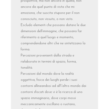
prospettive, ma non ancora in quella, non
ancora da quel punto di vista che mi
emoziona, che suscita stupore per il non
conosciuto, non vissuto, o non visto.
Escludo elementi che possano datare le due
dimensioni dell’immagine, che possano far
riferimento a quel luogo e momento,
comprendendone altri che ne sintetizzano la
forma.
Percezioni provenienti dalla strada e
rielaborate in termini di spazio, forma,
tonalità.
Percezioni dal mondo dove la realtà
oggettiva, fisica dei luoghi perde i suoi
contorni allineandosi ad all\'altro mondo dai
contorni sfocati dove vi è la ricerca di uno
spazio immaginario, dove corpi mossi
meccanicamente oscillano o ruotano,