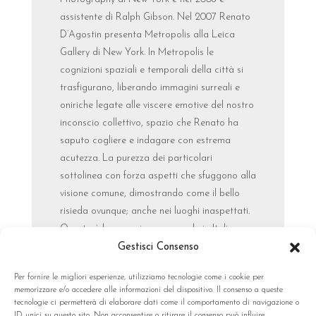
assistente di Ralph Gibson. Nel 2007 Renato
D’Agostin presenta Metropolis alla Leica
Gallery di New York. In Metropolis le
cognizioni spaziali e temporali della città si
trasfigurano, liberando immagini surreali e
oniriche legate alle viscere emotive del nostro
inconscio collettivo, spazio che Renato ha
saputo cogliere e indagare con estrema
acutezza. La purezza dei particolari
sottolinea con forza aspetti che sfuggono alla
visione comune, dimostrando come il bello
risieda ovunque; anche nei luoghi inaspettati.
Questa è la sua prima personale in Italia.
Gestisci Consenso
versione stampabile comunicato
Per fornire le migliori esperienze, utilizziamo tecnologie come i cookie per
memorizzare e/o accedere alle informazioni del dispositivo. Il consenso a queste
tecnologie ci permetterà di elaborare dati come il comportamento di navigazione o
ID unici su questo sito. Non acconsentire o ritirare il consenso può influire