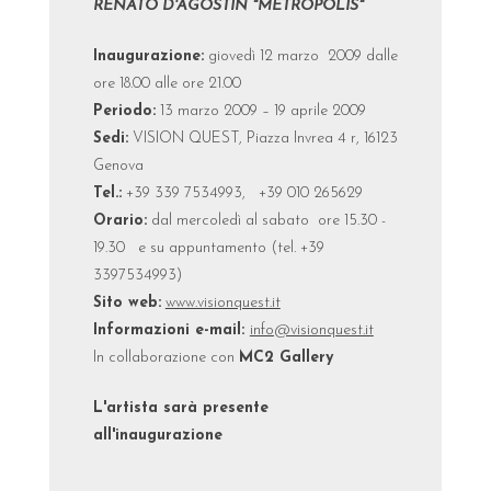
RENATO D'AGOSTIN "METROPOLIS"
Inaugurazione:
giovedì 12 marzo 2009 dalle
ore 18.00 alle ore 21.00
Periodo:
13 marzo 2009 – 19 aprile 2009
Sedi:
VISION QUEST, Piazza Invrea 4 r, 16123
Genova
Tel.:
+39 339 7534993, +39 010 265629
Orario:
dal mercoledì al sabato ore 15.30 -
19.30 e su appuntamento (tel. +39
3397534993)
Sito web:
www.visionquest.it
Informazioni e-mail:
info@visionquest.it
In collaborazione con
MC2 Gallery
L'artista sarà presente
all'inaugurazione