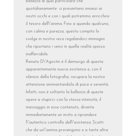
bellezza di quei particolare che
quotidianamente si presentano innanzi ai
nostri occhi e con i quali potremmo arricchire
il tesoro dell\'anima. Fino a quando qualcuno,
con calma e purezza, questo compito lo
svolge in nostra vece regalandoci immagini
che riportano i sensi in quella realtà spesso
inafferrabile.
Renato D\'Agostin è il demiurgo di questa
apparentemente nuova esistenza e, con il
silenzio della fotografia, recupera la nostra
attenzione ammantandola di pace e serenità.
Infatti, non è soltanto la bellezza di queste
opere a stupirci: con la stessa intensità, il
messaggio in esse contenuto, diventa
immediatamente un invito a riprendere
l\'autentico controllo dell\'esistenza. Scatti
che da un\'anima provengono e a tante altre