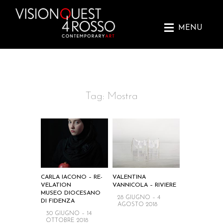
MENU
Skip
Tag:
Mostra
to
content
CARLA IACONO – RE-
VALENTINA
VELATION
VANNICOLA – RIVIERE
MUSEO DIOCESANO
28 GIUGNO – 4
DI FIDENZA
AGOSTO 2018
30 GIUGNO – 14
OTTOBRE 2018