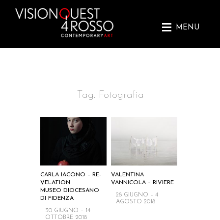
MENU
Skip
Tag:
Fotografia
to
content
CARLA IACONO – RE-
VALENTINA
VELATION
VANNICOLA – RIVIERE
MUSEO DIOCESANO
28 GIUGNO – 4
DI FIDENZA
AGOSTO 2018
30 GIUGNO – 14
OTTOBRE 2018