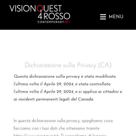
Skip
to
content
MENU
Dichiarazione sulla Privacy (CA)
Questa dichiarazione sulla privacy è stata modificata
l’ultima volta il Aprile 29, 2024, è stata controllata
l’ultima volta il Aprile 29, 2024, e si applica ai cittadini e
ai residenti permanenti legali del Canada.
In questa dichiarazione sulla privacy, spieghiamo cosa
facciamo con i tuoi dati che otteniamo tramite