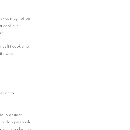
ookies may not be
a cookie is
r.
celli i cookie nel
ito web.
verranno
do lo desideri.
uoi dati personali.
lta, a meno che non