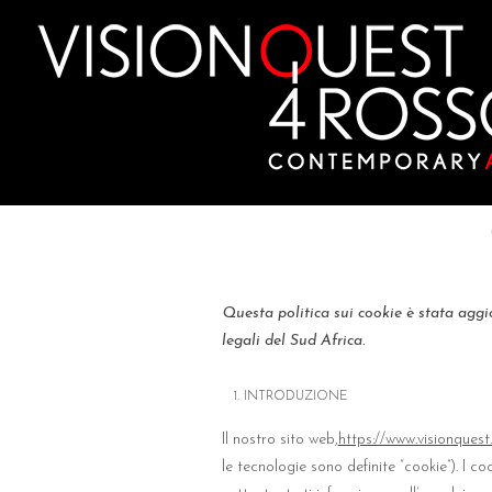
Skip
to
content
Questa politica sui cookie è stata aggio
legali del Sud Africa.
1. INTRODUZIONE
Il nostro sito web,
https://www.visionquest.
le tecnologie sono definite “cookie”). I