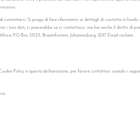
processo.
o di contattarci. Si prega di fare riferimento ai dettagli di contatto in fond
o i tuoi dati, ci piacerebbe se ci contattassi, ma hai anche il diritto di pr
Africa: P.O Box 31533, Braamfontein, Johannesburg, 2017 Email reclami:
okie Policy e questa dichiarazione, per favore contattaci usando i seguen
sso