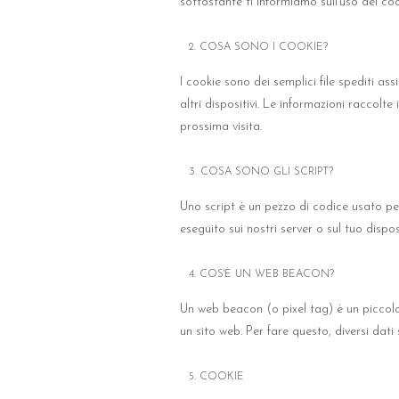
sottostante ti informiamo sull’uso dei coo
2. COSA SONO I COOKIE?
I cookie sono dei semplici file spediti as
altri dispositivi. Le informazioni raccolte
prossima visita.
3. COSA SONO GLI SCRIPT?
Uno script è un pezzo di codice usato pe
eseguito sui nostri server o sul tuo dispos
4. COS'È UN WEB BEACON?
Un web beacon (o pixel tag) è un piccolo,
un sito web. Per fare questo, diversi dat
5. COOKIE