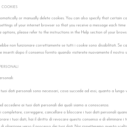
G COOKIES
omatically or manually delete cookies. You can also specify that certain c
settings of your internet browser so that you receive a message each time 
options, please refer to the instructions in the Help section of your browse
ebbe non funzionare correttamente se tutti i cookie sono disabilitati. Se can
 inseriti dopo il consenso fornito quando visiterete nuovamente il nostro s
I PERSONALI
ersonali:
i tuoi dati personali sono necessari, cosa succede ad essi, quanto a lungo 
to ad accedere ai tuoi dati personali dei quali siamo a conoscenza.
tto di completare, correggere, cancellare o bloccare i tuoi dati personali quan
rare i tuoi dati, hai il diritto di revocare questo consenso e di eliminare i t
tto di obiezione verso il processo dei tuoi dati. Noi rispetteremo questa sce