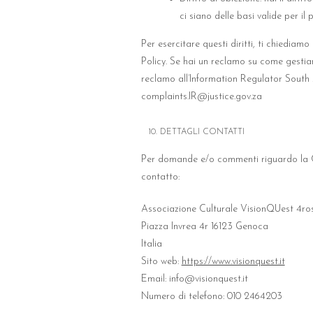
ci siano delle basi valide per il 
Per esercitare questi diritti, ti chiediam
Policy. Se hai un reclamo su come gestiam
reclamo all’Information Regulator South 
complaints.IR@justice.gov.za
10. DETTAGLI CONTATTI
Per domande e/o commenti riguardo la Co
contatto:
Associazione Culturale VisionQUest 4ro
Piazza Invrea 4r 16123 Genoca
Italia
Sito web:
https://www.visionquest.it
Email:
info@visionquest.it
Numero di telefono: 010 2464203