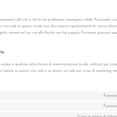
ionamento del sito e che le tue preferenze rimangano valide. Piazzando cook
stro sito web. In questo modo non devi inserire ripetutamente le stesse info
’oggetto rimane nel tuo carrello finché non hai pagato. Possiamo piazzare qu
nto
ookie o qualsiasi altra forma di memorizzazione locale, utilizzati per crear
 l’utente su questo sito web o su diversi siti web per scopi di marketing simi
Funziona
Funziona
Scopo in attesa di indag