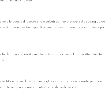
kie sul nostro sito web.
sieme alle pagine di questo sito e salvati dal tuo browser sul disco rigido 
 in essi possono venire rispediti ai nostri server oppure ai server di terze pa
r far funzionare correttamente ed interattivamente il nostro sito. Questo c
itivo.
 invisibile pezzo di testo o immagine su un sito che viene usato per monitora
i su di te vengono conservati utilizzando dei web beacon.