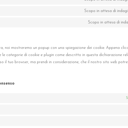
Scopo in attesa di indag
Scopo in attesa di ind
olta, noi mostreremo un popup con una spiegazione dei cookie. Appena clicc
re le categorie di cookie e plugin come descritto in questa dichiarazione re
erso il tuo browser, ma prendi in considerazione, che il nostro sito web pot
consenso
S