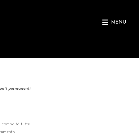
MENU
)
identi permanenti
er comodità tutte
ocumento