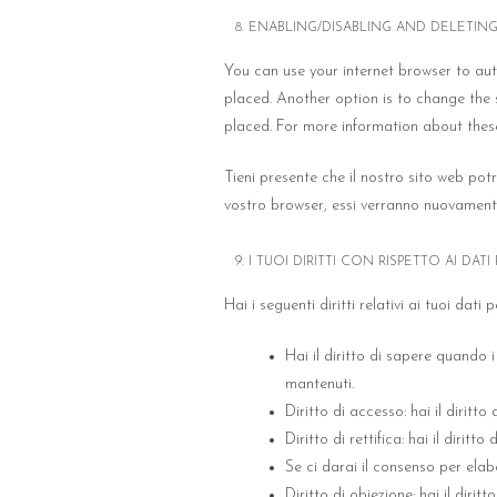
8. ENABLING/DISABLING AND DELETIN
You can use your internet browser to aut
placed. Another option is to change the 
placed. For more information about these 
Tieni presente che il nostro sito web potr
vostro browser, essi verranno nuovamente
9. I TUOI DIRITTI CON RISPETTO AI DAT
Hai i seguenti diritti relativi ai tuoi dati p
Hai il diritto di sapere quando 
mantenuti.
Diritto di accesso: hai il dirit
Diritto di rettifica: hai il diri
Se ci darai il consenso per elabo
Diritto di obiezione: hai il diri