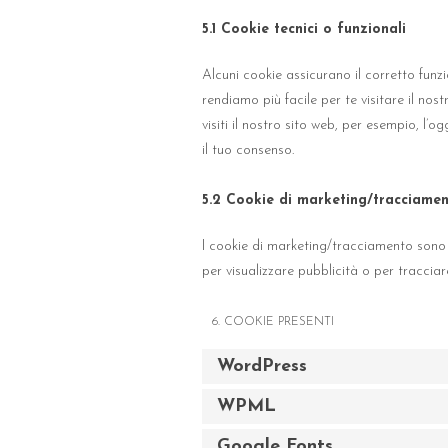
5.1 Cookie tecnici o funzionali
Alcuni cookie assicurano il corretto funz
rendiamo più facile per te visitare il no
visiti il nostro sito web, per esempio, l
il tuo consenso.
5.2 Cookie di marketing/tracciame
I cookie di marketing/tracciamento sono c
per visualizzare pubblicità o per tracciare
6. COOKIE PRESENTI
WordPress
WPML
Google Fonts