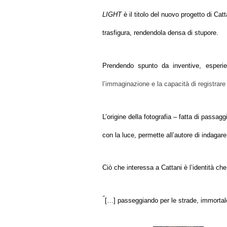
LIGHT
è il titolo del nuovo progetto di Cat
trasfigura, rendendola densa di stupore.
Prendendo spunto da inventive, esperien
l’immaginazione e la capacit
à
di registrare 
L’origine della fotografia – fatta di passag
con la luce, permette all’autore di indagare
Ciò che interessa a Cattani è l’identità che
“
[…] passeggiando per le strade, immortalo 