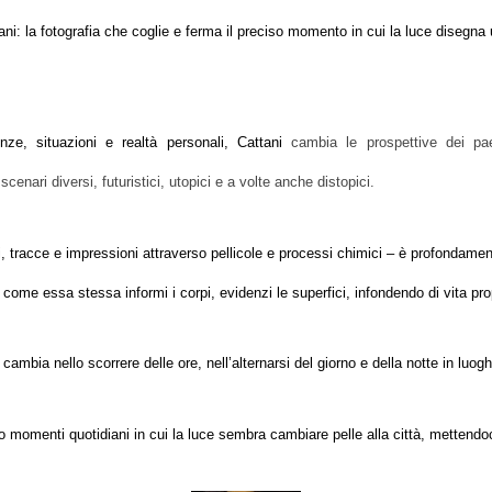
tani: la fotografia che coglie e ferma il preciso momento in cui la luce disegna 
ze, situazioni e realt
à
personali, Cattani
cambia le prospettive dei pa
scenari diversi, futuristici, utopici e a volte anche distopici.
gi, tracce e impressioni attraverso pellicole e processi chimici – è profondamen
 come essa stessa informi i corpi, evidenzi le superfici, infondendo di vita prop
 cambia nello scorrere delle ore, nell’alternarsi del giorno e della notte in lu
momenti quotidiani in cui la luce sembra cambiare pelle alla città, mettendoci 