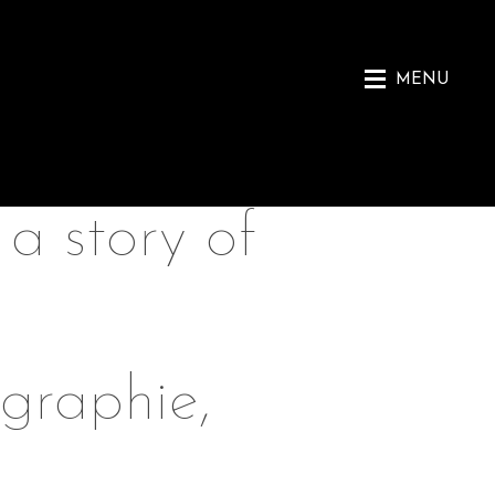
MENU
 a story of
graphie,