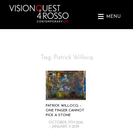
MENU
Skip
Tag:
Patrick Willocq
to
content
PATRICK WILLOCQ –
ONE FINGER CANNOT
PICK A STONE
OCTOBER, 9TH 2018
– JANUARY, 11 2019