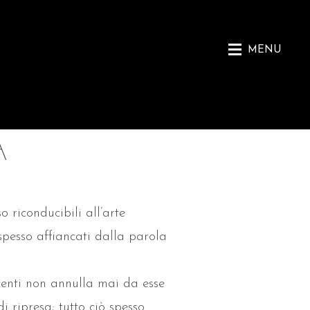
MENU
A
o riconducibili all’arte
 spesso affiancati dalla parola
centi non annulla mai da esse
i ripresa; tutto ciò spesso