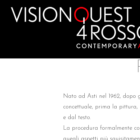
Skip
to
content
Nato ad Asti nel 1962, dopo gli
concettuale, prima la pittura, 
e dal testo.
La procedura formalmente conc
quegli aspetti più squisitament