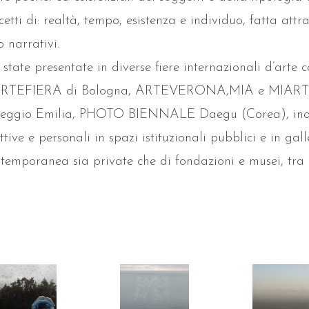
etti di: realtà, tempo, esistenza e individuo, fatta at
 narrativi.
o state presentate in diverse fiere internazionali d’ar
o, ARTEFIERA di Bologna, ARTEVERONA,MIA e MIAR
ggio Emilia, PHOTO BIENNALE Daegu (Corea), inoltr
ttive e personali in spazi istituzionali pubblici e in gal
ontemporanea sia private che di fondazioni e musei, tra